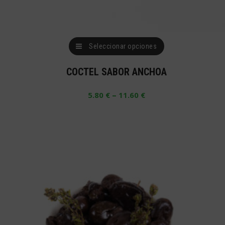
Este
Seleccionar opciones
producto
COCTEL SABOR ANCHOA
tiene
múltiples
–
5.80
€
11.60
€
variantes.
Las
opciones
se
pueden
elegir
en