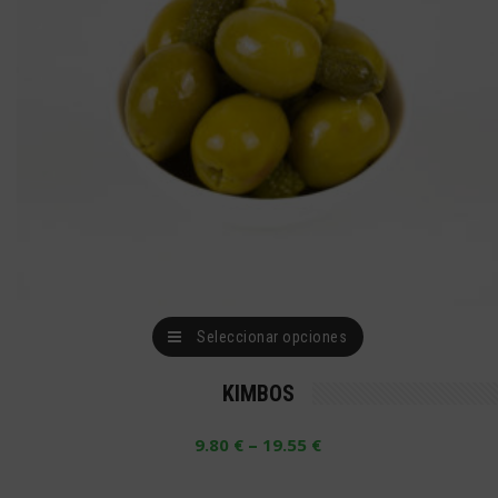
elegir
en
la
página
de
producto
Este
Seleccionar opciones
producto
KIMBOS
tiene
múltiples
–
9.80
€
19.55
€
variantes.