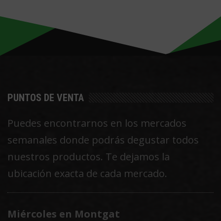
Las
opciones
se
pueden
elegir
en
PUNTOS DE VENTA
la
Puedes encontrarnos en los mercados
página
semanales donde podrás degustar todos
de
nuestros productos. Te dejamos la
producto
ubicación exacta de cada mercado.
Miércoles en Montgat