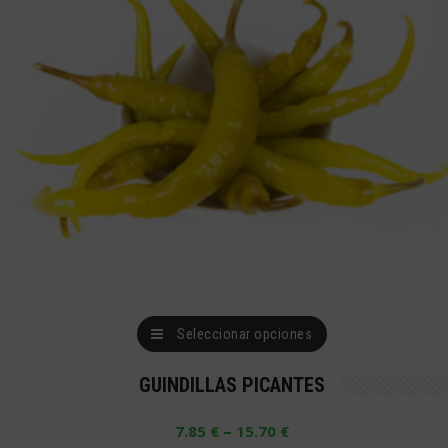
página
de
producto
Este
Seleccionar opciones
producto
GUINDILLAS PICANTES
tiene
múltiples
–
7.85
€
15.70
€