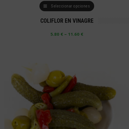
Este
Seleccionar opciones
producto
COLIFLOR EN VINAGRE
tiene
múltiples
–
5.80
€
11.60
€
variantes.
Las
opciones
se
pueden
elegir
en
la
página