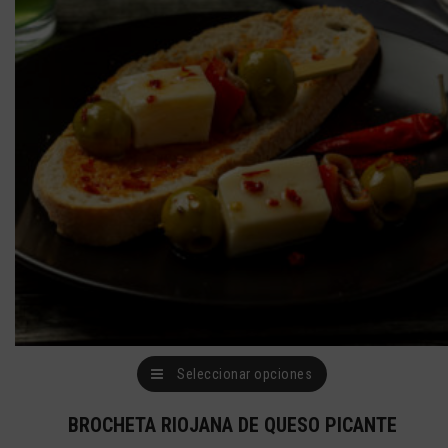
se
pueden
elegir
en
la
página
de
producto
Este
Seleccionar opciones
producto
BROCHETA RIOJANA DE QUESO PICANTE
tiene