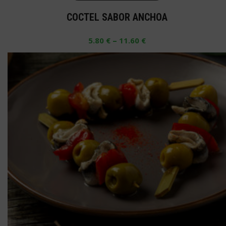
producto
COCTEL SABOR ANCHOA
tiene
múltiples
–
5.80
€
11.60
€
variantes.
Las
opciones
se
pueden
elegir
en
la
página
de
producto