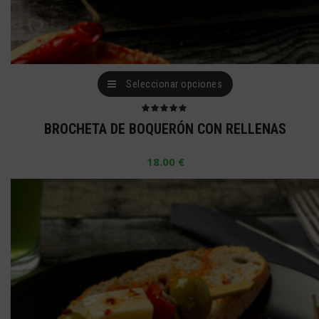
Este
Seleccionar opciones
producto
tiene
Valorado
BROCHETA DE BOQUERÓN CON RELLENAS
con
5.00
de 5
múltiples
18.00
€
variantes.
Las
opciones
se
pueden
elegir
en