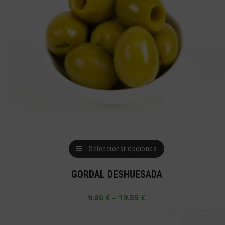
Este
Seleccionar opciones
producto
GORDAL DESHUESADA
tiene
múltiples
–
9.80
€
19.55
€
variantes.