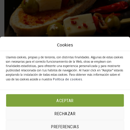
la
página
de
producto
Cookies
Usamos cookies, propias y de terceros, con distintas finalidades. Algunas de estas cookies
son necesarias para el correcto funcionamiento de la Web, otras se emplean con
finalidades estadísticas, para ofrecerte una experiencia personalizada y para mostrarte
publicidad relacionada con tus hábitos de navegación. Al hacer click en “Aceptar” estarás
Este
aceptando la instalación de todas estas cookies. Para obtener más información sobre el
Seleccionar opciones
Política de cookies
uso de las cookies accede a nuestra
.
producto
BROCHETA RIOJANA DE QUESO PICANTE
tiene
ACEPTAR
múltiples
18.00
€
variantes.
RECHAZAR
Las
PREFERENCIAS