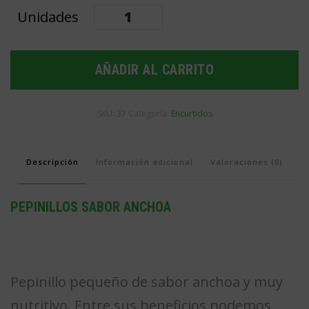
Pepinillos
sabor
anchoa
AÑADIR AL CARRITO
cantidad
SKU:
37
Categoría:
Encurtidos
Descripción
Información adicional
Valoraciones (0)
PEPINILLOS SABOR ANCHOA
Pepinillo pequeño de sabor anchoa y muy
nutritivo. Entre sus beneficios podemos