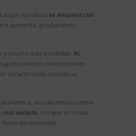
 a que los olivos
se encuentran
muera aumenta, produciendo
das y mucho más húmedas.
Al
r apagado como lo mencionamos
r característico cuando se
esta manera, nos daremos cuenta
n mal estado
. Así que un truco
 fecha de caducidad.