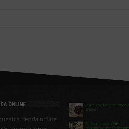
NDA ONLINE
¿Qué son las aceitunas a
griega?
nuestra tienda online
Aceitunas para niños:
rás encontrarnos
consejos para su alimen