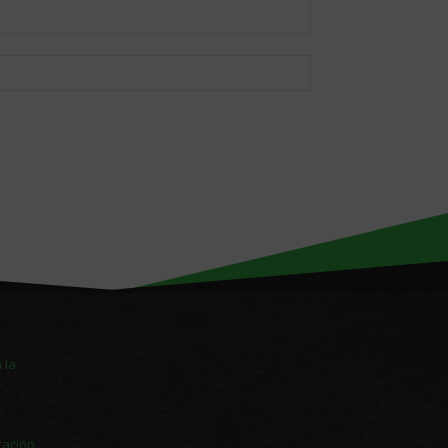
 la
tación