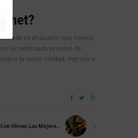
ternet?
a de ello es el alcance que hemos
s con un adecuado proceso de
empre la mejor calidad. Ingresa a
Brochetas Con Olivas: Las Mejores Recetas