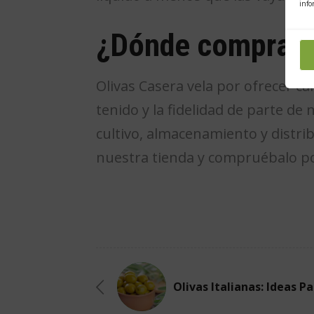
info
¿Dónde comprar l
Olivas Casera vela por ofrecer c
tenido y la fidelidad de parte d
cultivo, almacenamiento y distri
nuestra tienda y compruébalo p