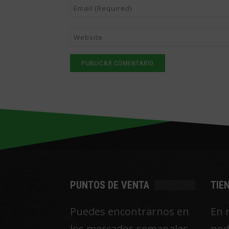
PUNTOS DE VENTA
TIE
Puedes encontrarnos en
En 
los mercados semanales
pod