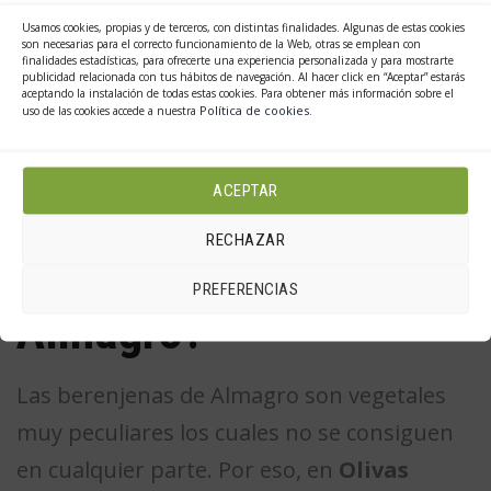
berenjenas suele eliminar los sabores y los
Usamos cookies, propias y de terceros, con distintas finalidades. Algunas de estas cookies
son necesarias para el correcto funcionamiento de la Web, otras se emplean con
aromas del mismo, esto solo sucede en el
finalidades estadísticas, para ofrecerte una experiencia personalizada y para mostrarte
publicidad relacionada con tus hábitos de navegación. Al hacer click en “Aceptar” estarás
caso del vino, cuando se ingieren otro tipo
aceptando la instalación de todas estas cookies. Para obtener más información sobre el
Política de cookies
uso de las cookies accede a nuestra
.
de bebidas con este producto nada cambia.
¿Dónde puedo comprar
ACEPTAR
RECHAZAR
berenjenas de
PREFERENCIAS
Almagro?
Las berenjenas de Almagro son vegetales
muy peculiares los cuales no se consiguen
en cualquier parte. Por eso, en
Olivas