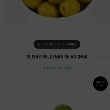
de
producto
Este
Seleccionar opciones
producto
OLIVAS RELLENAS DE ANCHOA
tiene
múltiples
–
7.70
€
15.40
€
variantes.
Las
Out Of
Stock
opciones
se
pueden