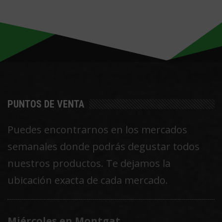
Las
opciones
se
pueden
elegir
en
PUNTOS DE VENTA
la
Puedes encontrarnos en los mercados
página
semanales donde podrás degustar todos
de
nuestros productos. Te dejamos la
producto
ubicación exacta de cada mercado.
Miércoles en Montgat