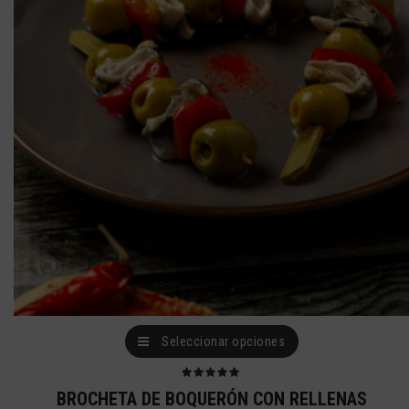
se
pueden
elegir
en
la
página
de
producto
Este
Seleccionar opciones
producto
tiene
Valorado
BROCHETA DE BOQUERÓN CON RELLENAS
con
5.00