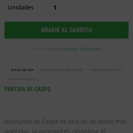
Partida
de
Caspe
AÑADIR AL CARRITO
cantidad
SKU:
16
Categoría:
Aceitunas Tradicionales
Descripción
Información adicional
Valoraciones (1)
PARTIDA DE CASPE.
Aceitunas de Caspe es una de las olivas más
queridas, la variedad es caspolina, el