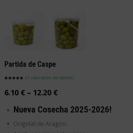
Partida de Caspe
(
1
valoración de cliente)
Valorado
1
con
5.00
6.10
€
–
12.20
€
de 5 en
base a
valoración
de un
cliente
Nueva Cosecha 2025-2026!
Original de Aragón.