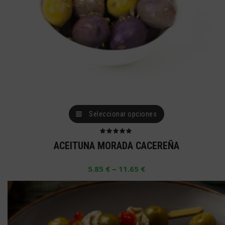
Este
Seleccionar opciones
producto
tiene
Valorado
ACEITUNA MORADA CACEREÑA
con
5.00
de 5
múltiples
–
5.85
€
11.65
€
variantes.
Las
opciones