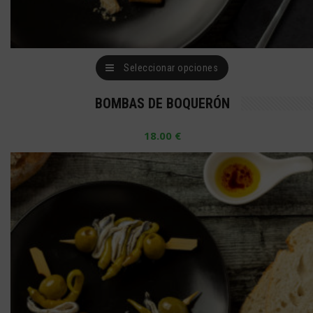
Este
Seleccionar opciones
producto
BOMBAS DE BOQUERÓN
tiene
múltiples
18.00
€
variantes.
Las
opciones
se
pueden
elegir
en