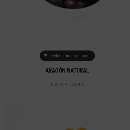
Este
Seleccionar opciones
producto
ARAGÓN NATURAL
tiene
múltiples
–
6.95
€
13.90
€
variantes.
Las
opciones
se