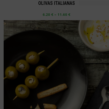
OLIVAS ITALIANAS
tiene
múltiples
–
6.20
€
11.60
€
variantes.
Las
opciones
se
pueden
elegir
en
la
página
de
producto