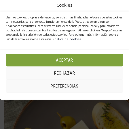
Este
Cookies
Seleccionar opciones
producto
Usamos cookies, propias y de terceros, con distintas finalidades. Algunas de estas cookies
ACEITUNA BAJA EN SAL
tiene
son necesarias para el correcto funcionamiento de la Web, otras se emplean con
finalidades estadísticas, para ofrecerte una experiencia personalizada y para mostrarte
múltiples
publicidad relacionada con tus hábitos de navegación. Al hacer click en “Aceptar” estarás
–
6.25
€
12.50
€
aceptando la instalación de todas estas cookies. Para obtener más información sobre el
variantes.
Política de cookies
uso de las cookies accede a nuestra
.
Las
opciones
ACEPTAR
PRODUCTOS RELACIONADOS
se
RECHAZAR
pueden
PREFERENCIAS
elegir
en
la
página
de