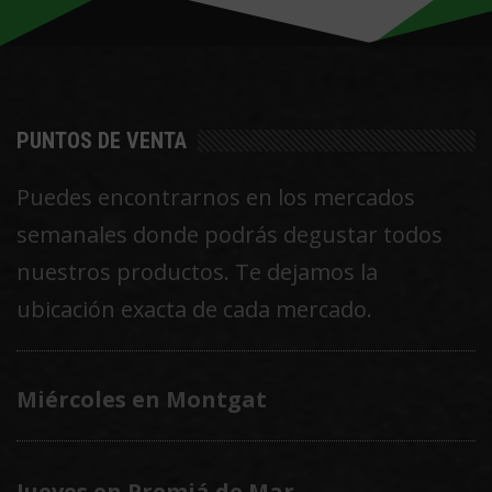
se
pueden
elegir
en
PUNTOS DE VENTA
la
Puedes encontrarnos en los mercados
página
semanales donde podrás degustar todos
de
nuestros productos. Te dejamos la
producto
ubicación exacta de cada mercado.
Miércoles en Montgat
Jueves en Premiá de Mar