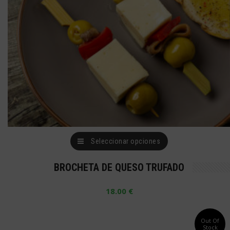
producto
Este
Seleccionar opciones
producto
BROCHETA DE QUESO TRUFADO
tiene
múltiples
18.00
€
variantes.
Las
Out Of
Stock