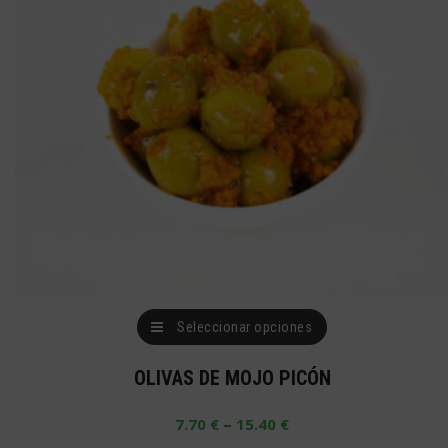
pueden
elegir
en
la
página
de
producto
Este
Seleccionar opciones
producto
OLIVAS DE MOJO PICÓN
tiene
múltiples
–
7.70
€
15.40
€