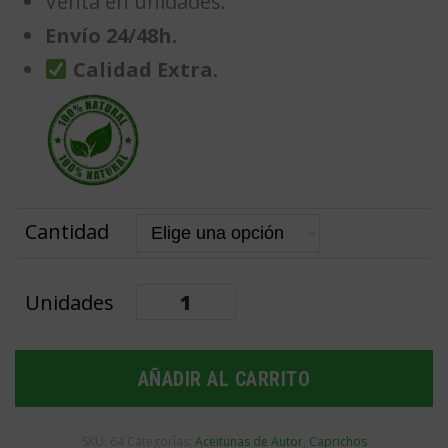
Venta en unidades.
Envío 24/48h.
Calidad Extra.
Cantidad
Gilda
de
anchoa
AÑADIR AL CARRITO
con
piparra
SKU:
64
Categorías:
Aceitunas de Autor
,
Caprichos