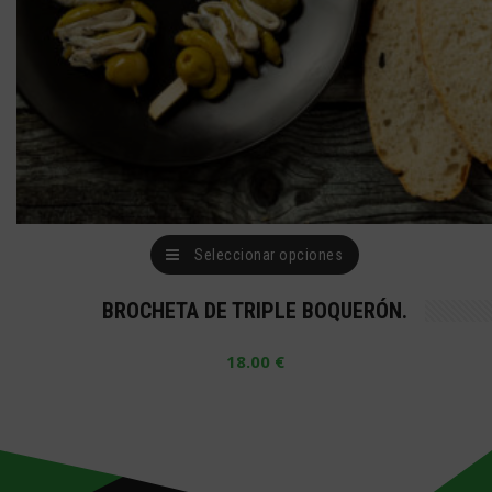
la
página
de
producto
Este
Seleccionar opciones
producto
BROCHETA DE TRIPLE BOQUERÓN.
tiene
múltiples
18.00
€
variantes.
Las
opciones