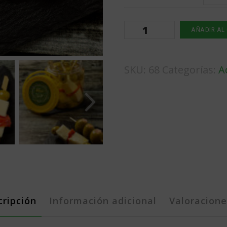
Brocheta
AÑADIR AL
de
Salmón
SKU:
68
Categorías:
A
cantidad
cripción
Información adicional
Valoracione