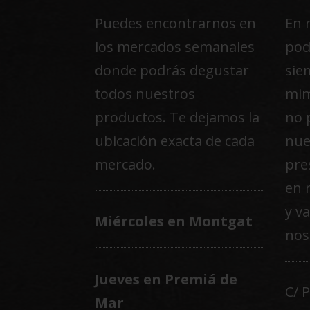
página
Puedes encontrarnos en
En 
de
los mercados semanales
pod
product
donde podrás degustar
sie
todos nuestros
mim
productos. Te dejamos la
no 
ubicación exacta de cada
nue
mercado.
pre
en 
y v
Miércoles en Montgat
nos
Jueves en Premiá de
C/ 
Mar