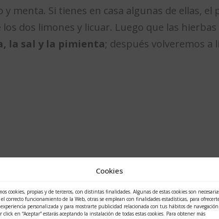
y menta. Si tienes en casa algunas de ellas, el 
e los dos limones y licuar. Luego que las hierbas
, la sal y la pimienta
; después volveremos a l
Cookies
a virgen extra
os cookies, propias y de terceros, con distintas finalidades. Algunas de estas cookies son necesaria
 el correcto funcionamiento de la Web, otras se emplean con finalidades estadísticas, para ofrecert
experiencia personalizada y para mostrarte publicidad relacionada con tus hábitos de navegación.
r click en “Aceptar” estarás aceptando la instalación de todas estas cookies. Para obtener más