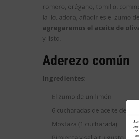
romero, orégano, tomillo, comino 
la licuadora, añadirles el zumo d
agregaremos el aceite de oliva
y listo.
Aderezo común
Ingredientes:
El zumo de un limón
6 cucharadas de aceite de oliv
Usam
Mostaza (1 cucharada)
para
una 
Pimienta y sal a tu gusto
hace