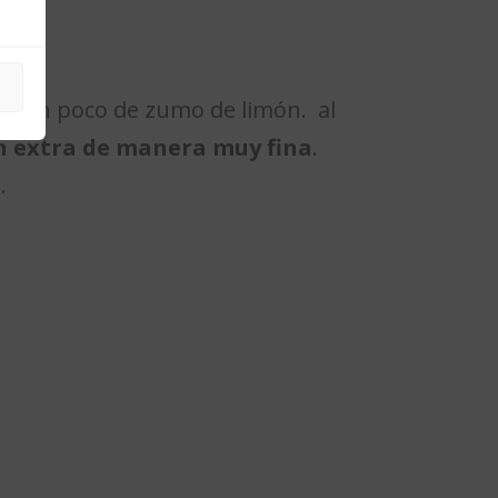
s y un poco de zumo de limón. al
en extra de manera muy fina
.
.