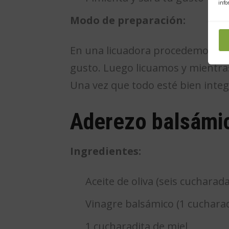
info
Modo de preparación:
En una licuadora procedemos a a
gusto. Luego licuamos y mientr
Una vez que todo esté bien integr
Aderezo balsámi
Ingredientes:
Aceite de oliva (seis cucharada
Vinagre balsámico (1 cuchara
1 cucharadita de miel