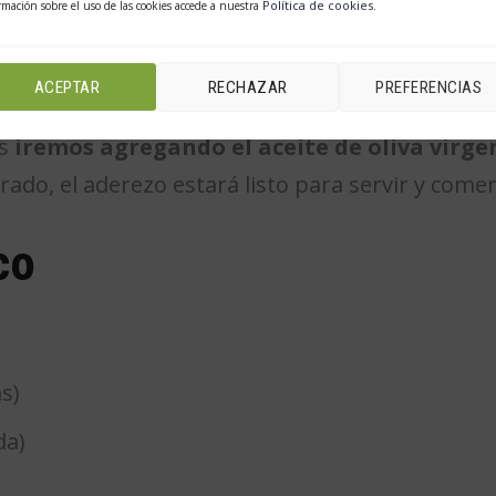
Política de cookies
rmación sobre el uso de las cookies accede a nuestra
.
ACEPTAR
RECHAZAR
PREFERENCIAS
ñadir la mostaza, pimienta y sal como prefiera
as
iremos agregando el aceite de oliva virg
ado, el aderezo estará listo para servir y comer
co
s)
da)