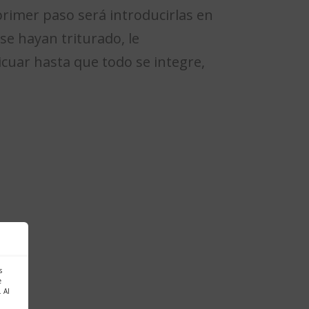
primer paso será introducirlas en
 se hayan triturado, le
icuar hasta que todo se integre,
s
e
 Al