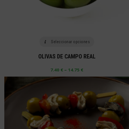
producto
Este
Seleccionar opciones
producto
OLIVAS DE CAMPO REAL
tiene
múltiples
–
7.40
€
14.75
€
variantes.
Las
opciones
se
pueden
elegir