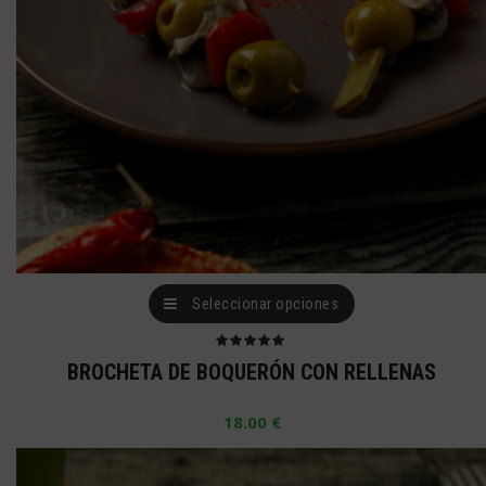
en
la
página
de
producto
Este
Seleccionar opciones
producto
tiene
Valorado
BROCHETA DE BOQUERÓN CON RELLENAS
con
5.00
de 5
múltiples
18.00
€
variantes.
Las