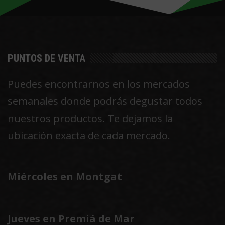
pueden
elegir
en
PUNTOS DE VENTA
la
página
Puedes encontrarnos en los mercados
de
semanales donde podrás degustar todos
producto
nuestros productos. Te dejamos la
ubicación exacta de cada mercado.
Miércoles en Montgat
Jueves en Premiá de Mar