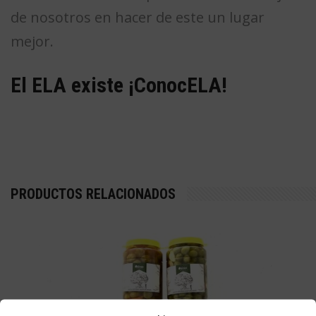
de nosotros en hacer de este un lugar
mejor.
El ELA existe ¡ConocELA!
PRODUCTOS RELACIONADOS