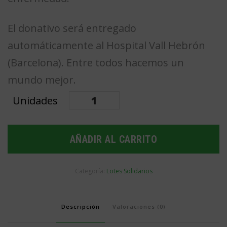
El donativo será entregado
automáticamente al Hospital Vall Hebrón
(Barcelona). Entre todos hacemos un
mundo mejor.
Lote
plata
"Lucha
AÑADIR AL CARRITO
contra
la
Categoría:
Lotes Solidarios
ELA"
cantidad
Descripción
Valoraciones (0)