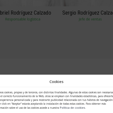
briel Rodríguez Calzado
Sergio Rodríguez Calz
Responsable logística
Jefe de ventas
Cookies
SLIDER
os cookies, propias y de terceros, con distintas finalidades. Algunas de estas cookies son necesaria
 el correcto funcionamiento de la Web, otras se emplean con finalidades estadísticas, para ofrecert
experiencia personalizada y para mostrarte publicidad relacionada con tus hábitos de navegación.
r click en “Aceptar” estarás aceptando la instalación de todas estas cookies. Para obtener más
Política de cookies
rmación sobre el uso de las cookies accede a nuestra
.