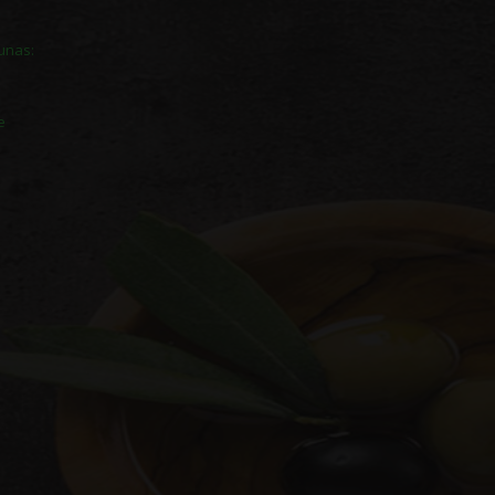
unas:
e