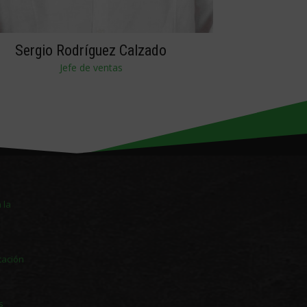
Sergio Rodríguez Calzado
Jefe de ventas
 la
tación
s