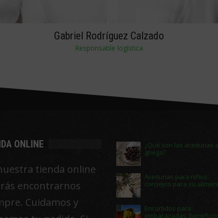
Gabriel Rodríguez Calzado
Responsable logística
NDA ONLINE
¿Qué son las aceitunas a
griega?
nuestra tienda online
Aceitunas para niños:
rás encontrarnos
consejos para su alimen
mpre. Cuidamos y
Encurtidos para
embarazadas: beneficio