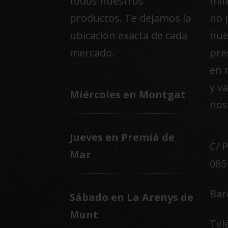
todos nuestros
mim
productos. Te dejamos la
no 
ubicación exacta de cada
nue
mercado.
pre
en 
y v
Miércoles en Montgat
nos
Jueves en Premiá de
C/ 
Mar
085
Bar
Sábado en La Arenys de
Munt
Tel