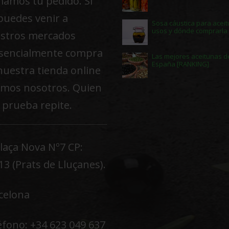
amos tu pedido. Si
puedes venir a
Sosa cáustica para aceit
usos y dónde comprarla
stros mercados
sencialmente compra
Las mejores aceitunas d
España [RANKING]
nuestra tienda online
amos nosotros. Quien
 prueba repite.
Plaça Nova Nº7 CP:
13 (Prats de Lluçanes).
celona
éfono: +34 623 049 637