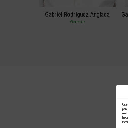
Gabriel Rodríguez Anglada
Ga
Gerente
Usam
para
una 
hace
info